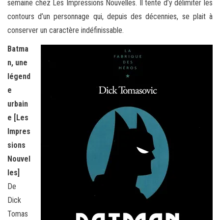
semaine chez
Les Impressions Nouvelles. Il tente d’y délimiter les
contours d’un personnage qui, depuis des décennies, se plait à
conserver un caractère indéfinissable.
Batma
n, une
légend
e
urbain
e [Les
Impres
sions
Nouvel
les]
De
Dick
Tomas