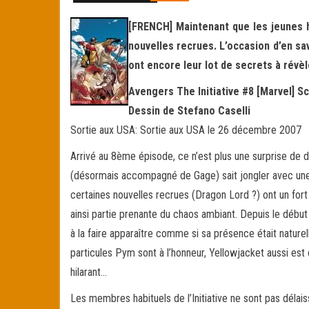
[FRENCH] Maintenant que les jeunes 
nouvelles recrues. L’occasion d’en savo
ont encore leur lot de secrets à révèl
Avengers The Initiative #8 [Marvel] S
Dessin de Stefano Caselli
Sortie aux USA: Sortie aux USA le 26 décembre 2007
Arrivé au 8ème épisode, ce n’est plus une surprise de di
(désormais accompagné de Gage) sait jongler avec une 
certaines nouvelles recrues (Dragon Lord ?) ont un fort 
ainsi partie prenante du chaos ambiant. Depuis le début 
à la faire apparaître comme si sa présence était naturel
particules Pym sont à l’honneur, Yellowjacket aussi est 
hilarant…
Les membres habituels de l’Initiative ne sont pas délai