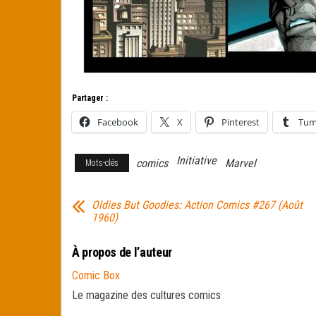
Partager :
Facebook
X
Pinterest
Tum
Initiative
comics
Marvel
Mots-clés
Oldies But Goodies: Action Comics #267 (Août
1960)
À propos de l’auteur
Comic Box
Le magazine des cultures comics