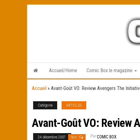
Skip
to
the
content
Accueil/Home
Comic Box le magazine
Accueil
»
Avant-Goût VO: Review Avengers The Initiati
Catégorie
ARTICLES
Avant-Goût VO: Review Av
Par
COMIC BOX
24 décembre 2007
Non