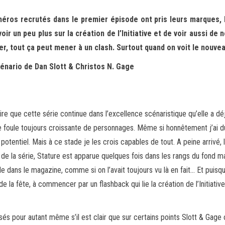
héros recrutés dans le premier épisode ont pris leurs marques,
ir un peu plus sur la création de l’Initiative et de voir aussi de 
er, tout ça peut mener à un clash. Surtout quand on voit le nouve
cénario de Dan Slott & Christos N. Gage
re que cette série continue dans l’excellence scénaristique qu’elle a dé
foule toujours croissante de personnages. Même si honnêtement j’ai du
potentiel. Mais à ce stade je les crois capables de tout. A peine arrivé,
de la série, Stature est apparue quelques fois dans les rangs du fond ma
le dans le magazine, comme si on l’avait toujours vu là en fait… Et puisq
de la fête, à commencer par un flashback qui lie la création de l’Initiat
ssés pour autant même s’il est clair que sur certains points Slott & Gage