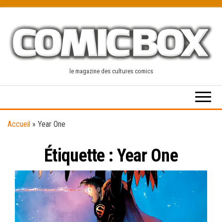
Skip
to
the
content
le magazine des cultures comics
Accueil
»
Year One
Étiquette :
Year One