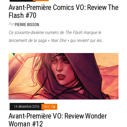
Avant-Première Comics VO: Review The
Flash #70
Par
PIERRE BISSON
Ce soixante-dixième numéro de The Flash marque le
lancement de la saga « Year One » qui revient sur les…
14 décembre 2016
Non
Avant-Première VO: Review Wonder
Woman #12