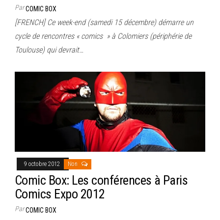
Par
COMIC BOX
[FRENCH] Ce week-end (samedi 15 décembre) démarre un
cycle de rencontres « comics » à Colomiers (périphérie de
Toulouse) qui devrait…
9 octobre 2012
Non
Comic Box: Les conférences à Paris
Comics Expo 2012
Par
COMIC BOX