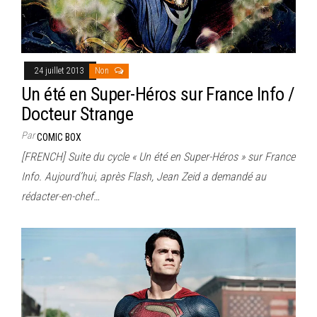
24 juillet 2013
Non
Un été en Super-Héros sur France Info /
Docteur Strange
Par
COMIC BOX
[FRENCH] Suite du cycle « Un été en Super-Héros » sur France
Info. Aujourd’hui, après Flash, Jean Zeid a demandé au
rédacter-en-chef…