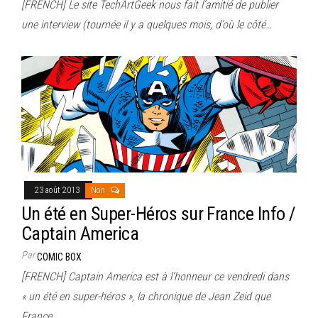
[FRENCH] Le site TechArtGeek nous fait l’amitié de publier
une interview (tournée il y a quelques mois, d’où le côté…
23 août 2013
Non
Un été en Super-Héros sur France Info /
Captain America
Par
COMIC BOX
[FRENCH] Captain America est à l’honneur ce vendredi dans
« un été en super-héros », la chronique de Jean Zeid que
France…