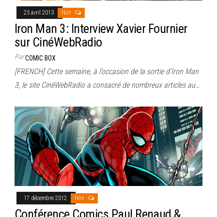
25 avril 2013
Non
Iron Man 3: Interview Xavier Fournier
sur CinéWebRadio
Par
COMIC BOX
[FRENCH] Cette semaine, à l’occasion de la sortie d’Iron Man
3, le site CinéWebRadio a consacré de nombreux articles au…
17 décembre 2012
Non
Conférence Comics Paul Renaud &