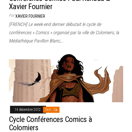
Xavier Fournier
Par
XAVIER FOURNIER
[FRENCH] Le week-end dernier débutait le cycle de
conférences « Comics » organisé par la ville de Colomiers, la
Médiathèque Pavillon Blanc,…
14 décembre 2012
Non
Cycle Conférences Comics à
Colomiers