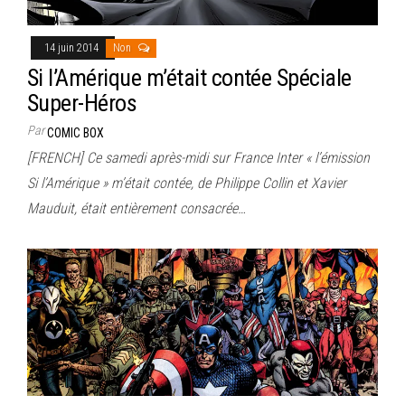
14 juin 2014
Non
Si l’Amérique m’était contée Spéciale
Super-Héros
Par
COMIC BOX
[FRENCH] Ce samedi après-midi sur France Inter « l’émission
Si l’Amérique » m’était contée, de Philippe Collin et Xavier
Mauduit, était entièrement consacrée…