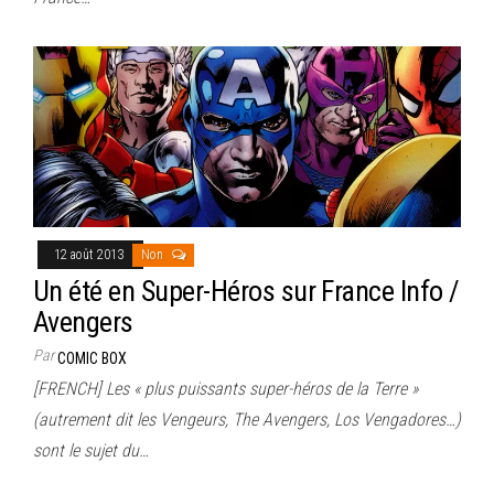
12 août 2013
Non
Un été en Super-Héros sur France Info /
Avengers
Par
COMIC BOX
[FRENCH] Les « plus puissants super-héros de la Terre »
(autrement dit les Vengeurs, The Avengers, Los Vengadores…)
sont le sujet du…