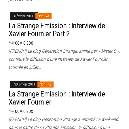
6 février 2011
Non
La Strange Emission : Interview de
Xavier Fournier Part 2
Par
COMIC BOX
[FRENCH] Le blog Génération Strange, animé par « Mister O »,
continue la diffusion d’une interview de Xavier Fournier
tournée en juillet…
30 janvier 2011
Non
La Strange Emission : Interview de
Xavier Fournier
Par
COMIC BOX
[FRENCH] Le blog Génération Strange a entamé ce week-end,
dans le cadre de sa Strange Emission, la diffusion d’une