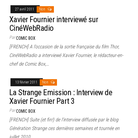
27 avril 2011
Non
Xavier Fournier interviewé sur
CinéWebRadio
Par
COMIC BOX
[FRENCH] A l’occasion de la sortie française du film Thor,
CinéWebRadio a interviewé Xavier Fournier, le rédacteur-en-
chef de Comic Box,…
13 février 2011
Non
La Strange Emission : Interview de
Xavier Fournier Part 3
Par
COMIC BOX
[FRENCH] Suite (et fin!) de l’interview diffusée par le blog
Génération Strange ces dernières semaines et tournée en
juillet 2010.…