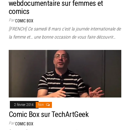
webdocumentaire sur femmes et
comics
Par
COMIC BOX
[FRENCH] Ce samedi 8 mars c’est la journée internationale de
la femme et… une bonne occasion de vous faire découvrir…
2 février 2014
Non
Comic Box sur TechArtGeek
Par
COMIC BOX