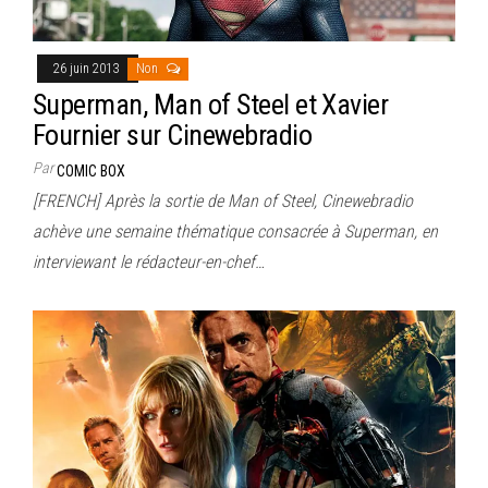
26 juin 2013
Non
Superman, Man of Steel et Xavier
Fournier sur Cinewebradio
Par
COMIC BOX
[FRENCH] Après la sortie de Man of Steel, Cinewebradio
achève une semaine thématique consacrée à Superman, en
interviewant le rédacteur-en-chef…