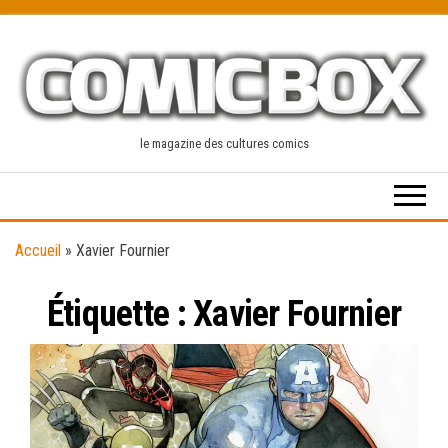
Skip
to
the
content
le magazine des cultures comics
Accueil
»
Xavier Fournier
Étiquette :
Xavier Fournier