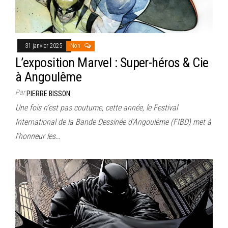
31 janvier 2025
Non
L’exposition Marvel : Super-héros & Cie
à Angoulême
Par
PIERRE BISSON
Une fois n’est pas coutume, cette année, le Festival
International de la Bande Dessinée d’Angoulême (FIBD) met à
l’honneur les…