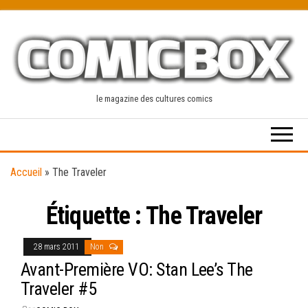
Skip
to
the
content
le magazine des cultures comics
Accueil
»
The Traveler
Étiquette :
The Traveler
28 mars 2011
Non
Avant-Première VO: Stan Lee’s The
Traveler #5