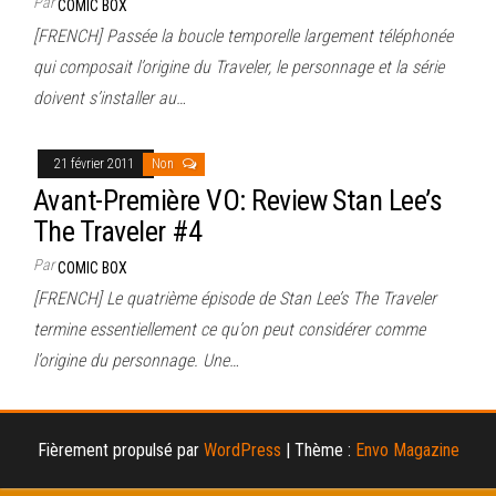
Par
COMIC BOX
[FRENCH] Passée la boucle temporelle largement téléphonée
qui composait l’origine du Traveler, le personnage et la série
doivent s’installer au…
21 février 2011
Non
Avant-Première VO: Review Stan Lee’s
The Traveler #4
Par
COMIC BOX
[FRENCH] Le quatrième épisode de Stan Lee’s The Traveler
termine essentiellement ce qu’on peut considérer comme
l’origine du personnage. Une…
Fièrement propulsé par
WordPress
|
Thème :
Envo Magazine