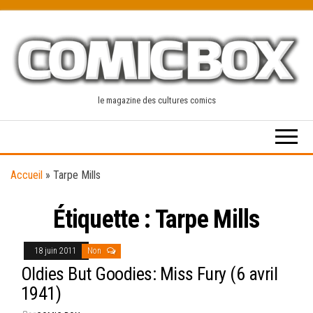
Skip
to
the
content
le magazine des cultures comics
Accueil
»
Tarpe Mills
Étiquette :
Tarpe Mills
18 juin 2011
Non
Oldies But Goodies: Miss Fury (6 avril
1941)