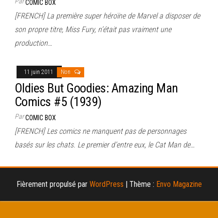
Par
COMIC BOX
[FRENCH] La première super héroïne de Marvel a disposer de
son propre titre, Miss Fury, n’était pas vraiment une
production…
11 juin 2011
Non
Oldies But Goodies: Amazing Man
Comics #5 (1939)
Par
COMIC BOX
[FRENCH] Les comics ne manquent pas de personnages
basés sur les chats. Le premier d’entre eux, le Cat Man de…
Fièrement propulsé par
WordPress
|
Thème :
Envo Magazine