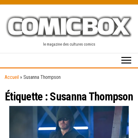
Skip
to
the
content
le magazine des cultures comics
Accueil
»
Susanna Thompson
Étiquette :
Susanna Thompson