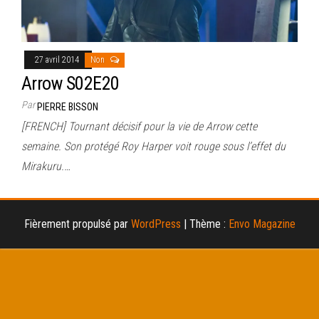
27 avril 2014
Non
Arrow S02E20
Par
PIERRE BISSON
[FRENCH] Tournant décisif pour la vie de Arrow cette
semaine. Son protégé Roy Harper voit rouge sous l’effet du
Mirakuru.…
Fièrement propulsé par
WordPress
|
Thème :
Envo Magazine