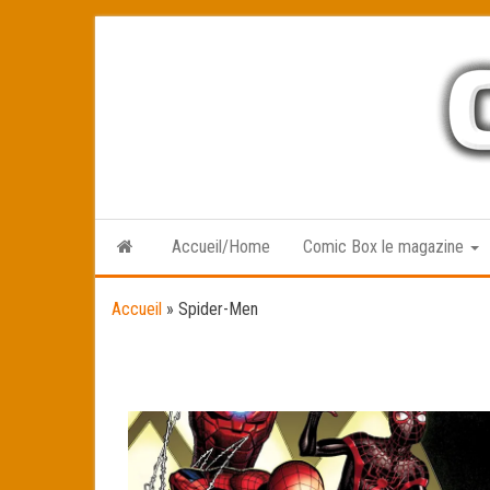
Skip
to
the
content
Accueil/Home
Comic Box le magazine
Accueil
»
Spider-Men