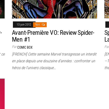
13 juin 2012
Non
-
Avant-Première VO: Review Spider-
S
Men #1
L
Par
Pa
COMIC BOX
 ce
[FRENCH] Cette semaine Marvel transgresse un interdit
[E
en place depuis une douzaine d’années : confronter un
—Th
héros de l’univers classique…
th