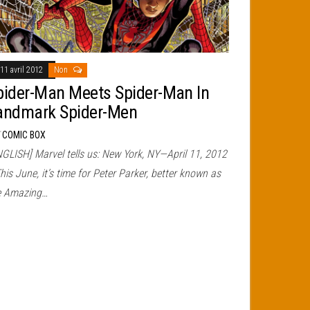
11 avril 2012
Non
pider-Man Meets Spider-Man In
andmark Spider-Men
r
COMIC BOX
NGLISH] Marvel tells us: New York, NY—April 11, 2012
is June, it’s time for Peter Parker, better known as
e Amazing…