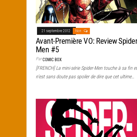
21 septembre 2012
Non
Avant-Première VO: Review Spider
Men #5
Par
COMIC BOX
[FRENCH] La mini-série Spider-Men touche à sa fin et
n’est sans doute pas spoiler de dire que cet ultime…