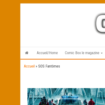
Skip
to
the
content
Accueil/Home
Comic Box le magazine
Accueil
»
SOS Fantômes