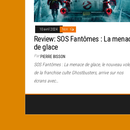
10 avril 2024
Non
Review: SOS Fantômes : La mena
de glace
Par
PIERRE BISSON
SOS Fantômes : La menace de glace, le nouveau vole
de la franchise culte Ghostbusters, arrive sur nos
écrans avec…