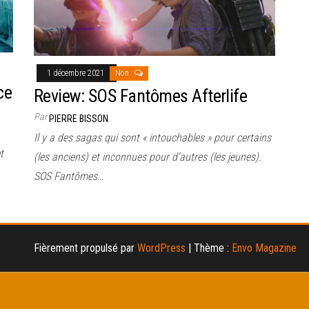
1 décembre 2021
Non
ce
Review: SOS Fantômes Afterlife
Par
PIERRE BISSON
Il y a des sagas qui sont « intouchables » pour certains
t
(les anciens) et inconnues pour d’autres (les jeunes).
SOS Fantômes…
Fièrement propulsé par
WordPress
|
Thème :
Envo Magazine