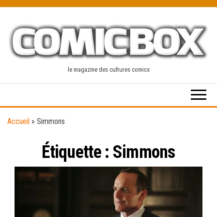
Skip
to
the
content
le magazine des cultures comics
Accueil
»
Simmons
Étiquette :
Simmons