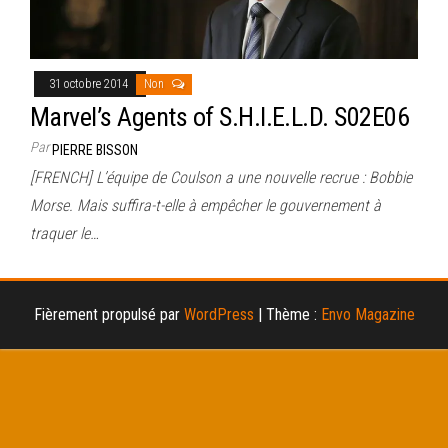
31 octobre 2014
Non
Marvel’s Agents of S.H.I.E.L.D. S02E06
Par
PIERRE BISSON
[FRENCH] L’équipe de Coulson a une nouvelle recrue : Bobbie
Morse. Mais suffira-t-elle à empêcher le gouvernement à
traquer le…
Fièrement propulsé par
WordPress
|
Thème :
Envo Magazine