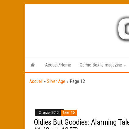
Skip
to
the
content
Accueil/Home
Comic Box le magazine
Accueil
»
Silver Age
»
Page 12
2 janvier 2010
Non
Oldies But Goodies: Alarming Tal