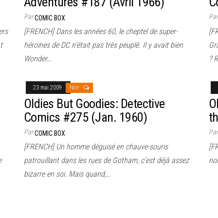
Adventures #187 (Avril 1966)
C
Par
Pa
COMIC BOX
ers
[FRENCH] Dans les années 60, le cheptel de super-
[F
t
héroïnes de DC n’était pas très peuplé. Il y avait bien
Gr
Wonder…
? 
23 mai 2009
Non
Oldies But Goodies: Detective
O
Comics #275 (Jan. 1960)
t
Par
Pa
COMIC BOX
[FRENCH] Un homme déguisé en chauve-souris
[F
e
patrouillant dans les rues de Gotham, c’est déjà assez
no
bizarre en soi. Mais quand,…