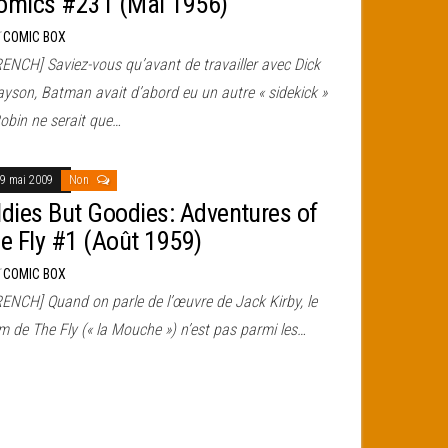
omics #231 (Mai 1956)
r
COMIC BOX
RENCH] Saviez-vous qu’avant de travailler avec Dick
ayson, Batman avait d’abord eu un autre « sidekick »
Robin ne serait que…
9 mai 2009
Non
ldies But Goodies: Adventures of
he Fly #1 (Août 1959)
r
COMIC BOX
RENCH] Quand on parle de l’œuvre de Jack Kirby, le
m de The Fly (« la Mouche ») n’est pas parmi les…