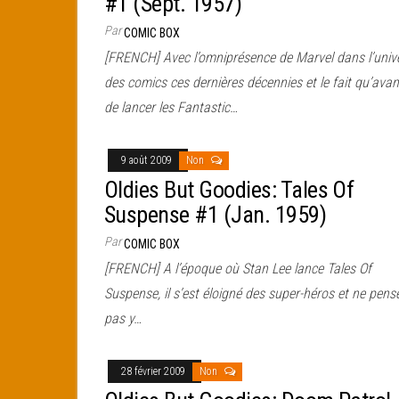
#1 (Sept. 1957)
Par
COMIC BOX
[FRENCH] Avec l’omniprésence de Marvel dans l’univ
des comics ces dernières décennies et le fait qu’avan
de lancer les Fantastic…
9 août 2009
Non
Oldies But Goodies: Tales Of
Suspense #1 (Jan. 1959)
Par
COMIC BOX
[FRENCH] A l’époque où Stan Lee lance Tales Of
Suspense, il s’est éloigné des super-héros et ne pens
pas y…
28 février 2009
Non