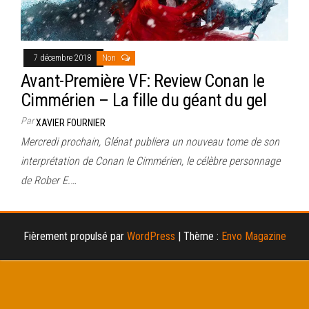
7 décembre 2018
Non
Avant-Première VF: Review Conan le
Cimmérien – La fille du géant du gel
Par
XAVIER FOURNIER
Mercredi prochain, Glénat publiera un nouveau tome de son
interprétation de Conan le Cimmérien, le célèbre personnage
de Rober E.…
Fièrement propulsé par
WordPress
|
Thème :
Envo Magazine