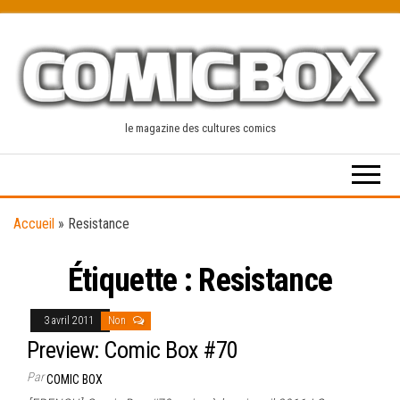
Skip
to
the
content
le magazine des cultures comics
Accueil
»
Resistance
Étiquette :
Resistance
3 avril 2011
Non
Preview: Comic Box #70
Par
COMIC BOX