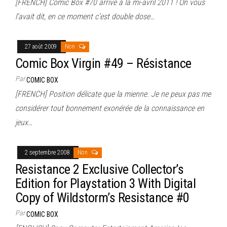
[FRENCH] Comic Box #70 arrive à la mi-avril 2011 ! On vous
l’avait dit, en ce moment c’est double dose…
27 août 2009
Non
Comic Box Virgin #49 – Résistance
Par
COMIC BOX
[FRENCH] Position délicate que la mienne. Je ne peux pas me
considérer tout bonnement exonérée de la connaissance en
jeux…
2 septembre 2008
Non
Resistance 2 Exclusive Collector’s
Edition for Playstation 3 With Digital
Copy of Wildstorm’s Resistance #0
Par
COMIC BOX