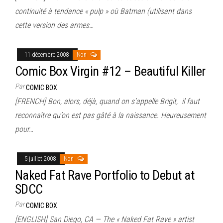
continuité à tendance « pulp » où Batman (utilisant dans
cette version des armes…
11 décembre 2008
Non
Comic Box Virgin #12 – Beautiful Killer
Par
COMIC BOX
[FRENCH] Bon, alors, déjà, quand on s’appelle Brigit, il faut
reconnaître qu’on est pas gâté à la naissance. Heureusement
pour…
5 juillet 2008
Non
Naked Fat Rave Portfolio to Debut at
SDCC
Par
COMIC BOX
[ENGLISH] San Diego, CA — The « Naked Fat Rave » artist