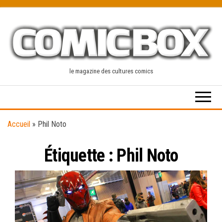
Skip
to
the
content
le magazine des cultures comics
Accueil
»
Phil Noto
Étiquette :
Phil Noto