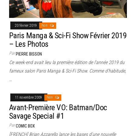
20 février 2019
Non
Paris Manga & Sci-Fi Show Février 2019
– Les Photos
Par
PIERRE BISSON
Ce week-end avait lieu la première édition de l’année 2019 du
fameux salon Paris Manga & Sci-Fi Show. Comme d’habitude,
…
11 novembre 2009
Non
Avant-Première VO: Batman/Doc
Savage Special #1
Par
COMIC BOX
[FRENCH] Brian Azzarello lance les bases d’une nouvelle