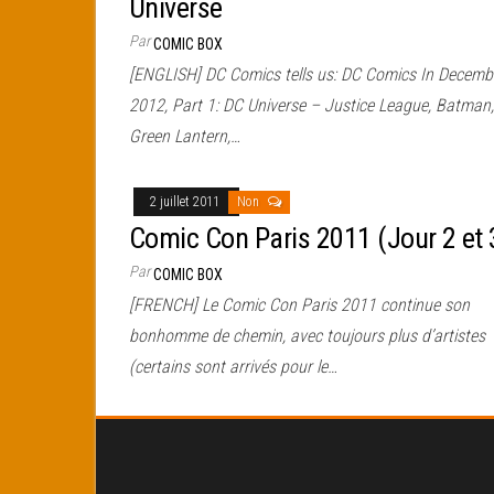
Universe
Par
COMIC BOX
[ENGLISH] DC Comics tells us: DC Comics In Decemb
2012, Part 1: DC Universe – Justice League, Batman,
Green Lantern,…
2 juillet 2011
Non
Comic Con Paris 2011 (Jour 2 et 
Par
COMIC BOX
[FRENCH] Le Comic Con Paris 2011 continue son
bonhomme de chemin, avec toujours plus d’artistes
(certains sont arrivés pour le…