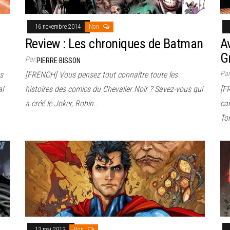
16 novembre 2014
Non
Review : Les chroniques de Batman
A
G
Par
PIERRE BISSON
Pa
s
[FRENCH] Vous pensez tout connaître toute les
al
histoires des comics du Chevalier Noir ? Savez-vous qui
[FR
a créé le Joker, Robin…
car
To
13 mai 2013
Non