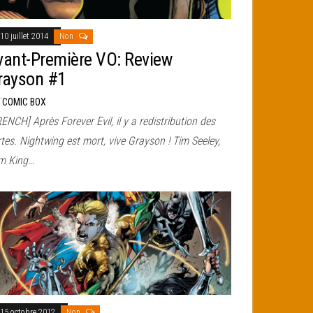
10 juillet 2014
Non
vant-Première VO: Review
rayson #1
r
COMIC BOX
ENCH] Après Forever Evil, il y a redistribution des
tes. Nightwing est mort, vive Grayson ! Tim Seeley,
m King…
15 octobre 2012
Non