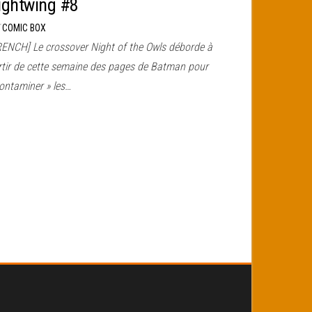
ightwing #8
r
COMIC BOX
RENCH] Le crossover Night of the Owls déborde à
rtir de cette semaine des pages de Batman pour
contaminer » les…