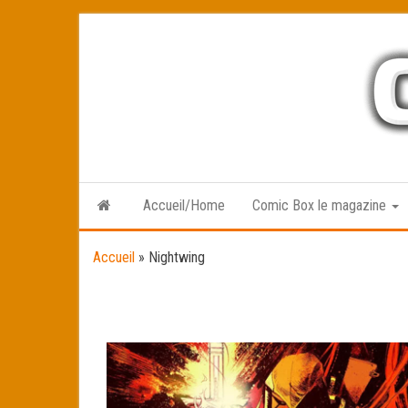
Skip
to
the
content
Accueil/Home
Comic Box le magazine
Accueil
»
Nightwing