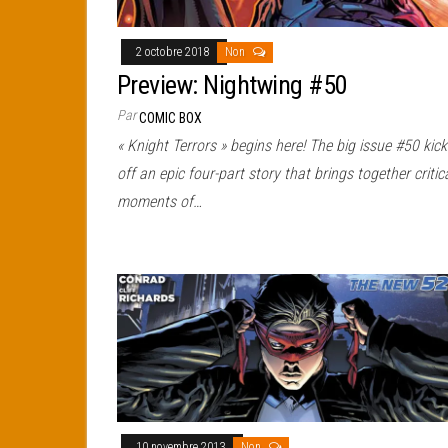
2 octobre 2018
Non
Preview: Nightwing #50
Par
COMIC BOX
« Knight Terrors » begins here! The big issue #50 kick
off an epic four-part story that brings together critic
moments of…
10 novembre 2013
Non