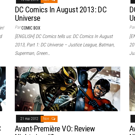
DC Comics In August 2013: DC
D
Universe
U
Par
Pa
n!
COMIC BOX
d
[ENGLISH] DC Comics tells us: DC Comics In August
[E
2013, Part 1: DC Universe – Justice League, Batman,
20
Superman, Green…
Ju
21 mai 2012
Non
C
Avant-Première VO: Review
A