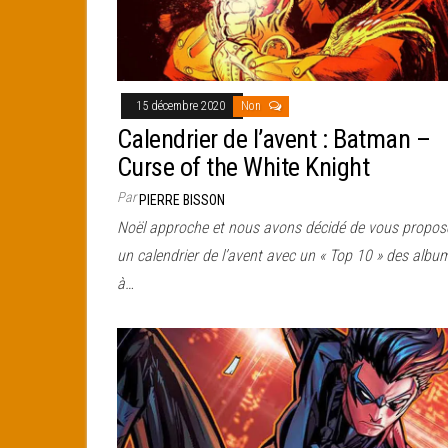
15 décembre 2020
Non
Calendrier de l’avent : Batman –
Curse of the White Knight
Par
PIERRE BISSON
Noël approche et nous avons décidé de vous propos
un calendrier de l’avent avec un « Top 10 » des albu
à…