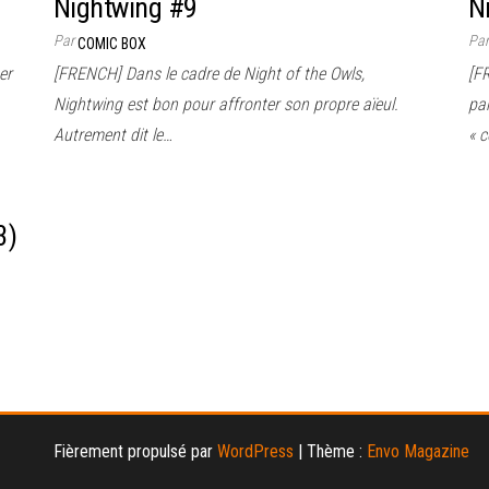
Nightwing #9
N
Par
Pa
COMIC BOX
er
[FRENCH] Dans le cadre de Night of the Owls,
[F
Nightwing est bon pour affronter son propre aïeul.
pa
Autrement dit le…
« 
3)
Fièrement propulsé par
WordPress
|
Thème :
Envo Magazine