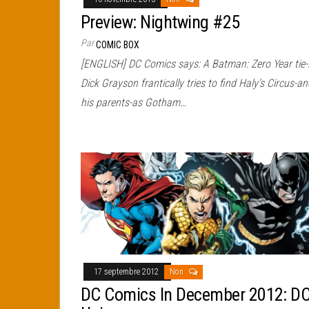
Preview: Nightwing #25
Par
COMIC BOX
[ENGLISH] DC Comics says: A Batman: Zero Year tie-i
Dick Grayson frantically tries to find Haly’s Circus-an
his parents-as Gotham…
17 septembre 2012
Non
DC Comics In December 2012: D