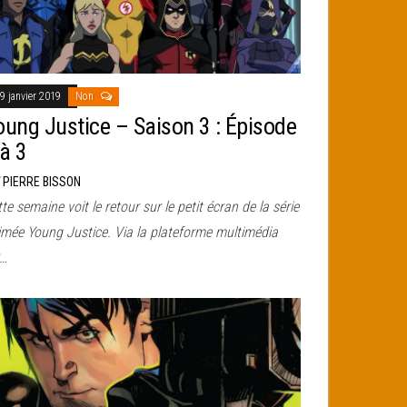
9 janvier 2019
Non
oung Justice – Saison 3 : Épisode
 à 3
r
PIERRE BISSON
te semaine voit le retour sur le petit écran de la série
imée Young Justice. Via la plateforme multimédia
…