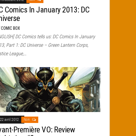
C Comics In January 2013: DC
niverse
r
COMIC BOX
NGLISH] DC Comics tells us: DC Comics In January
13, Part 1: DC Universe – Green Lantern Corps,
stice League,…
22 avril 2012
Non
vant-Première VO: Review