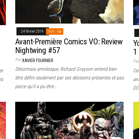
24 février 2019
Non
Avant-Première Comics VO: Review
Y
Nightwing #57
1
Par
XAVIER FOURNIER
Pa
Désormais amnésique, Richard Grayson entend bien
er
Cet
être défini seulement par ses décisions présentes et pas
ms
an
parce qu’il a pu être…
DC