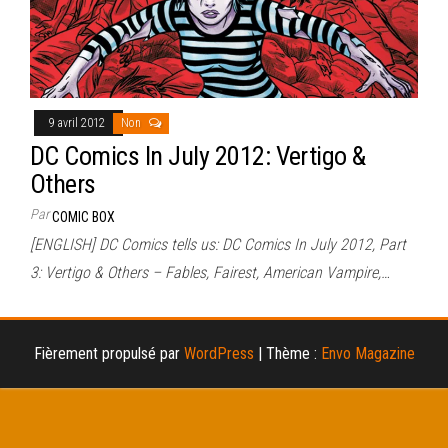
9 avril 2012
Non
DC Comics In July 2012: Vertigo &
Others
Par
COMIC BOX
[ENGLISH] DC Comics tells us: DC Comics In July 2012, Part
3: Vertigo & Others – Fables, Fairest, American Vampire,…
Fièrement propulsé par
WordPress
|
Thème :
Envo Magazine