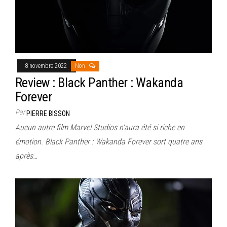
8 novembre 2022
Non
Review : Black Panther : Wakanda
Forever
Par
PIERRE BISSON
Aucun autre film Marvel Studios n’aura été si riche en
émotion. Black Panther : Wakanda Forever sort quatre ans
après…