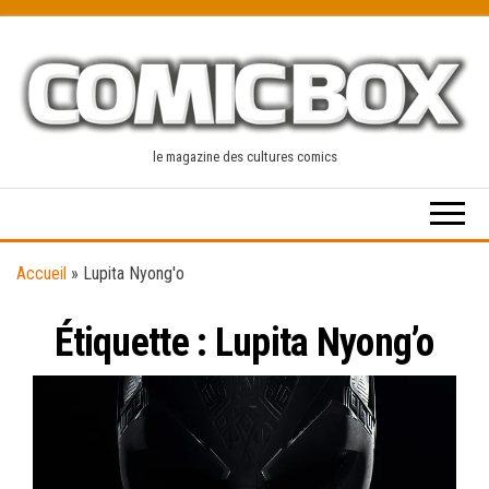
Skip
to
the
content
le magazine des cultures comics
Accueil
»
Lupita Nyong'o
Étiquette :
Lupita Nyong’o