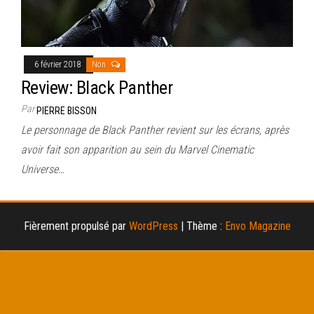
6 février 2018
Non
Review: Black Panther
Par
PIERRE BISSON
Le personnage de Black Panther revient sur les écrans, après
avoir fait son apparition au sein du Marvel Cinematic
Universe…
Fièrement propulsé par
WordPress
|
Thème :
Envo Magazine