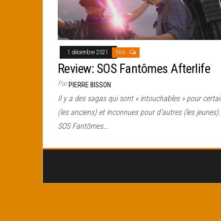
1 décembre 2021
Non
Review: SOS Fantômes Afterlife
Par
PIERRE BISSON
Il y a des sagas qui sont « intouchables » pour certa
(les anciens) et inconnues pour d’autres (les jeunes).
SOS Fantômes…