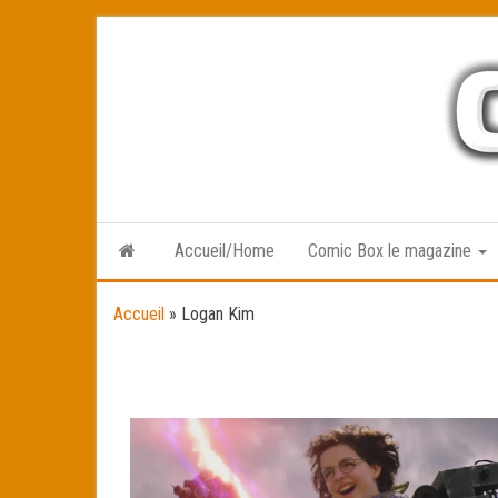
Skip
to
the
content
Accueil/Home
Comic Box le magazine
Accueil
»
Logan Kim