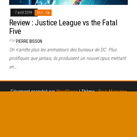
7 avril 2019
Non
Review : Justice League vs the Fatal
Five
Par
PIERRE BISSON
On n’arrête plus les animateurs des bureaux de DC. Plus
prolifiques que jamais, ils produisent un nouvel opus mettant
en…
Fièrement propulsé par
WordPress
|
Thème :
Envo Magazine