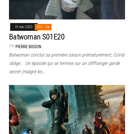
19 mai 2020
Non
Batwoman S01E20
Par
PIERRE BISSON
Batwoman conclut sa première saison prématurément, CoVid
oblige… Un épisode qui se termine sur un cliffhanger gardé
secret (malgré les…