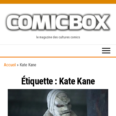
Skip
to
the
content
le magazine des cultures comics
Accueil
»
Kate Kane
Étiquette :
Kate Kane