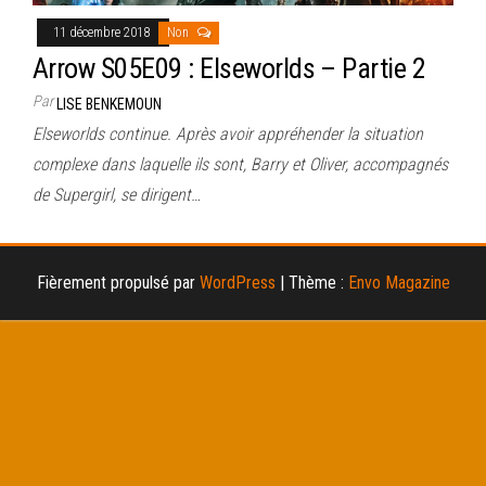
11 décembre 2018
Non
Arrow S05E09 : Elseworlds – Partie 2
Par
LISE BENKEMOUN
Elseworlds continue. Après avoir appréhender la situation
complexe dans laquelle ils sont, Barry et Oliver, accompagnés
de Supergirl, se dirigent…
Fièrement propulsé par
WordPress
|
Thème :
Envo Magazine