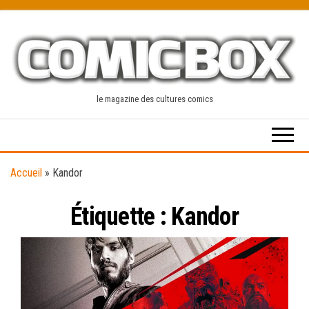
Skip
to
the
content
le magazine des cultures comics
Accueil
»
Kandor
Étiquette :
Kandor