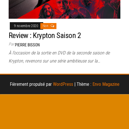
9 novembre 2020
Non
Review : Krypton Saison 2
Par
PIERRE BISSON
À l’occasion de la sortie en DVD de la seconde saison de
Krypton, revenons sur une série ambitieuse sur la…
Fièrement propulsé par
WordPress
|
Thème :
Envo Magazine