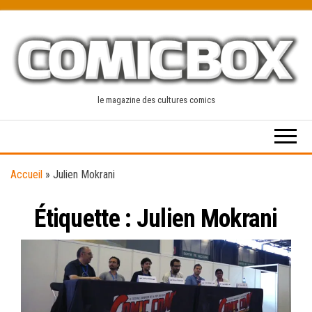
Skip
to
the
content
le magazine des cultures comics
Accueil
»
Julien Mokrani
Étiquette :
Julien Mokrani