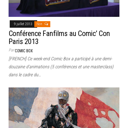
9 juillet 2013
Non
Conférence Fanfilms au Comic’ Con
Paris 2013
Par
COMIC BOX
[FRENCH] Ce week-end Comic Box a participé à une demi-
douzaine d’animations (5 conférences et une masterclass)
dans le cadre du…