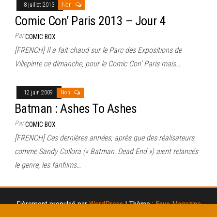
8 juillet 2013
Non
Comic Con’ Paris 2013 – Jour 4
Par
COMIC BOX
[FRENCH] Il a fait chaud sur le Parc des Expositions de
Villepinte ce dimanche, pour le Comic Con’ Paris mais…
12 juin 2009
Non
Batman : Ashes To Ashes
Par
COMIC BOX
[FRENCH] Ces dernières années, après que des réalisateurs
comme Sandy Collora (« Batman: Dead End ») aient relancés
le genre, les fanfilms…
Fièrement propulsé par
WordPress
|
Thème :
Envo Magazine