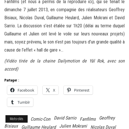
Fanfilms (et nous a permis de la reproduire ici), qui se tenait le
dimanche 7 juillet 2013, en compagnie des réalisateurs Geoffrey
Bisiaux, Nicolas Duval, Guillaume Heulard, Julien Mokrani et David
Sarrio. La discussion s’est étalée sur 1h20 (délai au terme duquel
Guillaume et Julien ont levé le voile sur leurs nouveaux projets)
mais, soyez prévenu, le son n’est pas toujours d’un grande qualité à
cause de l’effet « hall de gare »…
(Vidéo tirée de la chaine Dailymotion de Yäl Rok, avec son
accord)
Partager :
Facebook
X
Pinterest
Tumblr
David Sarrio
Geoffrey
Comic-Con
Fanfilms
Mots-clés
Bisiaux
Julien Mokrani
Guillaume Heulard
Nicolas Duval