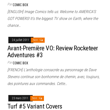
Par
COMIC BOX
[ENGLISH] Image Comics tells us: Welcome to AMERICA’S
GOT POWERS! It’s the biggest TV show on Earth, where the
chance…
24 juillet 2011
Non
Avant-Première VO: Review Rocketeer
Adventures #3
Par
COMIC BOX
[FRENCH] L’anthologie consacrée au personnage de Dave
Stevens continue son bonhomme de chemin, avec, toujours,
des pointures aux commandes. Cette…
23 mars 2011
Non
Turf #5 Variant Covers