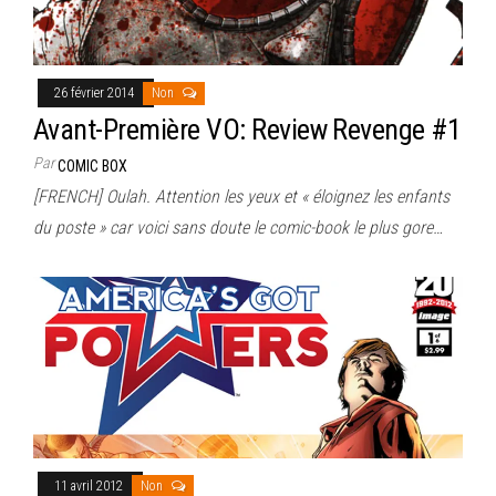
26 février 2014
Non
Avant-Première VO: Review Revenge #1
Par
COMIC BOX
[FRENCH] Oulah. Attention les yeux et « éloignez les enfants
du poste » car voici sans doute le comic-book le plus gore…
11 avril 2012
Non