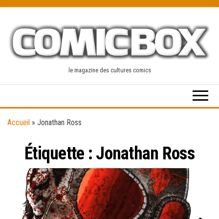
Skip
to
the
content
le magazine des cultures comics
Accueil
»
Jonathan Ross
Étiquette :
Jonathan Ross