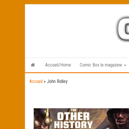
Skip
to
the
content
Accueil/Home
Comic Box le magazine
Accueil
»
John Ridley