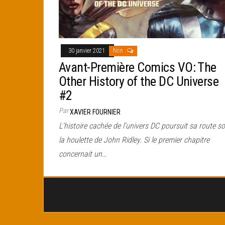
30 janvier 2021
Non
Avant-Première Comics VO: The
Other History of the DC Universe
#2
Par
XAVIER FOURNIER
L’histoire cachée de l’univers DC poursuit sa route s
la houlette de John Ridley. Si le premier chapitre
concernait un…