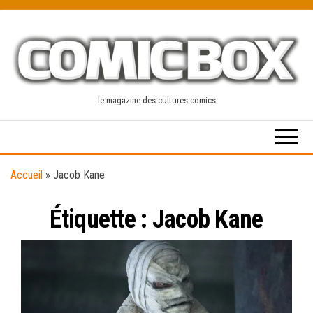
Skip
to
the
content
le magazine des cultures comics
Accueil
»
Jacob Kane
Étiquette :
Jacob Kane