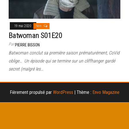
19 mai 2020
Non
Batwoman S01E20
Par
PIERRE BISSON
Batwoman conclut sa première saison prématurément, CoVid
oblige… Un épisode qui se termine sur un cliffhanger gardé
secret (malgré les…
Fièrement propulsé par
WordPress
|
Thème :
Envo Magazine