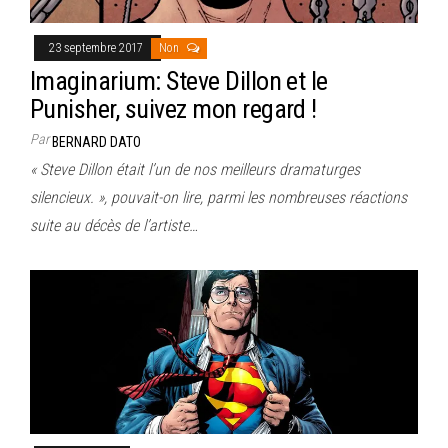
23 septembre 2017
Non
Imaginarium: Steve Dillon et le
Punisher, suivez mon regard !
Par
BERNARD DATO
« Steve Dillon était l’un de nos meilleurs dramaturges
silencieux. », pouvait-on lire, parmi les nombreuses réactions
suite au décès de l’artiste…