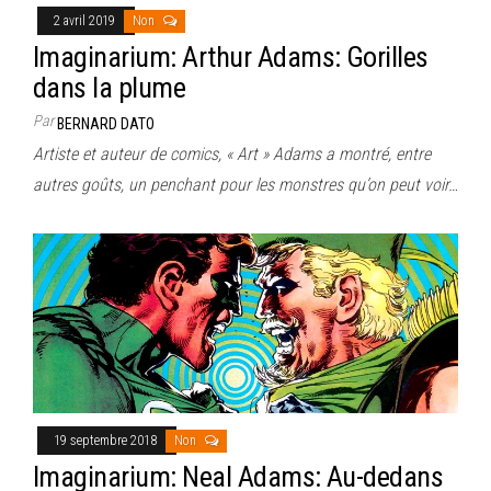
2 avril 2019
Non
Imaginarium: Arthur Adams: Gorilles
dans la plume
Par
BERNARD DATO
Artiste et auteur de comics, « Art » Adams a montré, entre
autres goûts, un penchant pour les monstres qu’on peut voir…
19 septembre 2018
Non
Imaginarium: Neal Adams: Au-dedans