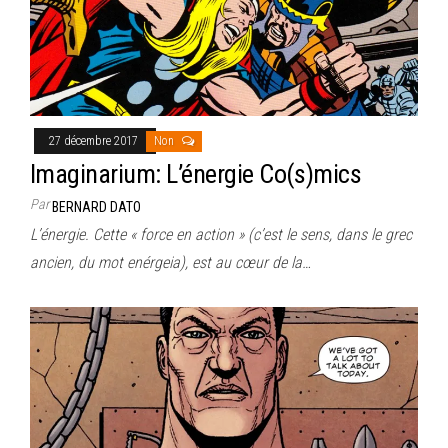
27 décembre 2017
Non
Imaginarium: L’énergie Co(s)mics
Par
BERNARD DATO
L’énergie. Cette « force en action » (c’est le sens, dans le grec
ancien, du mot enérgeia), est au cœur de la…