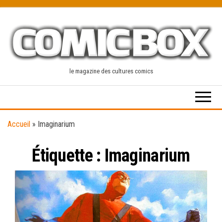
Skip
to
the
content
le magazine des cultures comics
Accueil
»
Imaginarium
Étiquette :
Imaginarium