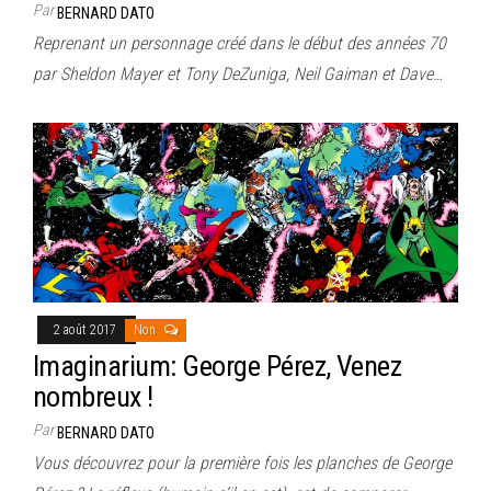
Par
BERNARD DATO
Reprenant un personnage créé dans le début des années 70
par Sheldon Mayer et Tony DeZuniga, Neil Gaiman et Dave…
2 août 2017
Non
Imaginarium: George Pérez, Venez
nombreux !
Par
BERNARD DATO
Vous découvrez pour la première fois les planches de George