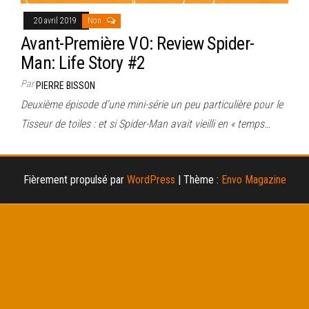
20 avril 2019
Non
Avant-Première VO: Review Spider-
Man: Life Story #2
Par
PIERRE BISSON
Deuxième épisode d’une mini-série un peu particulière pour le
Tisseur de toiles : et si Spider-Man avait vieilli en « temps…
Fièrement propulsé par
WordPress
|
Thème :
Envo Magazine