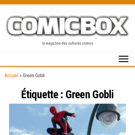
Skip
to
the
content
le magazine des cultures comics
Accueil
»
Green Gobli
Étiquette :
Green Gobli