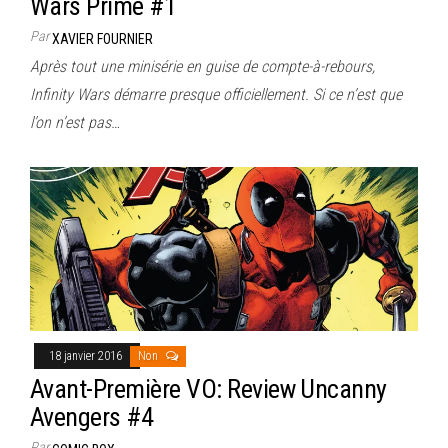
Wars Prime #1
Par
XAVIER FOURNIER
Après tout une minisérie en guise de compte-à-rebours,
Infinity Wars démarre presque officiellement. Si ce n’est que
l’on n’est pas…
18 janvier 2016
Non
Avant-Première VO: Review Uncanny
Avengers #4
Par