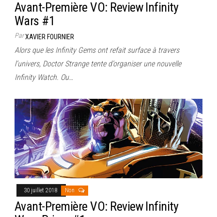
Avant-Première VO: Review Infinity
Wars #1
Par
XAVIER FOURNIER
Alors que les Infinity Gems ont refait surface à travers
l’univers, Doctor Strange tente d’organiser une nouvelle
Infinity Watch. Ou…
30 juillet 2018
Non
Avant-Première VO: Review Infinity