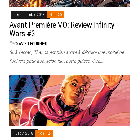
16 septembre 2018
Non
Avant-Première VO: Review Infinity
Wars #3
Par
XAVIER FOURNIER
Si, à l’écran, Thanos est bien arrivé à détruire une moitié de
l’univers pour que, selon lui, l’autre puisse vivre,…
5 août 2018
Non