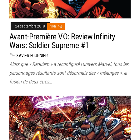
24 septembre 2018
Non
Avant-Première VO: Review Infinity
Wars: Soldier Supreme #1
Par
XAVIER FOURNIER
Alors que « Requiem » a reconfiguré l’univers Marvel, tous les
personnages résultants sont désormais des « mélanges », la
fusion de deux êtres…