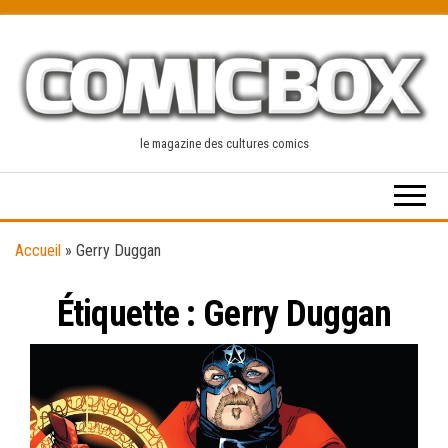
Skip
to
the
content
le magazine des cultures comics
Accueil
»
Gerry Duggan
Étiquette :
Gerry Duggan