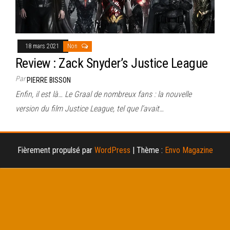
18 mars 2021
Non
Review : Zack Snyder’s Justice League
Par
PIERRE BISSON
Enfin, il est là… Le Graal de nombreux fans : la nouvelle
version du film Justice League, tel que l’avait…
Fièrement propulsé par
WordPress
|
Thème :
Envo Magazine