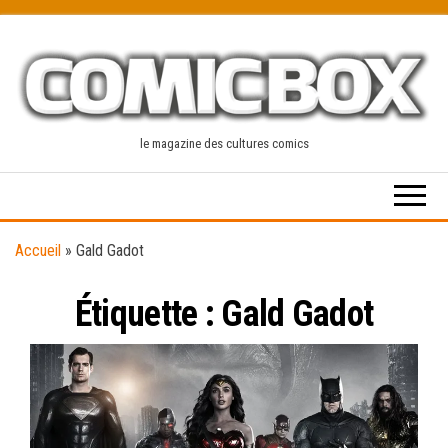
Skip
to
the
content
le magazine des cultures comics
Accueil
»
Gald Gadot
Étiquette :
Gald Gadot