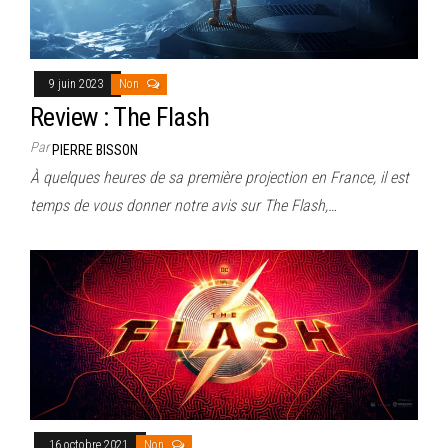
9 juin 2023
Non
Review : The Flash
Par
PIERRE BISSON
À quelques heures de sa première projection en France, il est
temps de vous donner notre avis sur The Flash,…
16 octobre 2021
Non