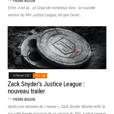
PIERRE BISSON
Enfin, il est là… Le Graal de nombreux fans : la nouvelle
version du film Justice League, tel que l’avait…
14 février 2021
Non
Zack Snyder’s Justice League :
nouveau trailer
Par
PIERRE BISSON
Après une semaine de « teaser », Zack Snyder dévoile enfin la
nouvelle bande-annonce de sa version du film Justice League.