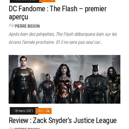
DC Fandome : The Flash – premier
aperçu
Par
PIERRE BISSON
Après bien des péripéties, The Flash débarquera bien sur les
écrans l’année prochaine. Et il ne sera pas seul car…
18 mars 2021
Non
Review : Zack Snyder’s Justice League
Par