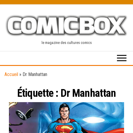
Skip
to
the
content
le magazine des cultures comics
Accueil
»
Dr Manhattan
Étiquette :
Dr Manhattan