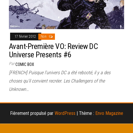
17 février 2012
Non
Avant-Première VO: Review DC
Universe Presents #6
Par
COMIC BOX
[FRENCH] Puisque l’univers DC a été rebooté, il y a des
choses qu’il convient recréer. Les Challengers of the
Unknown…
Fièrement propulsé par
WordPress
|
Thème :
Envo Magazine