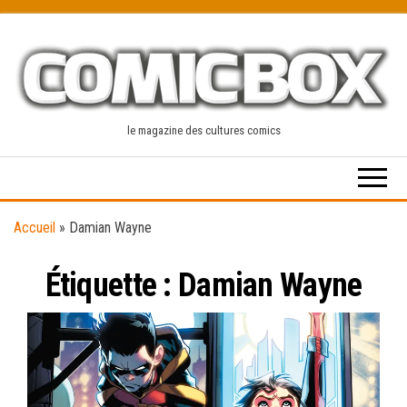
Skip
to
the
content
le magazine des cultures comics
Accueil
»
Damian Wayne
Étiquette :
Damian Wayne