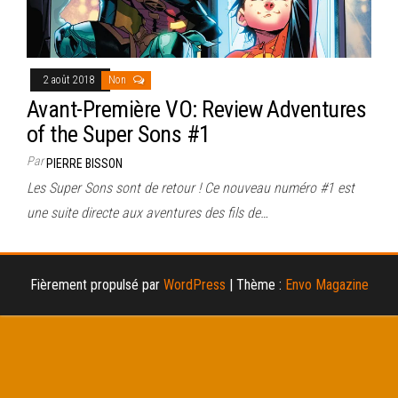
2 août 2018
Non
Avant-Première VO: Review Adventures
of the Super Sons #1
Par
PIERRE BISSON
Les Super Sons sont de retour ! Ce nouveau numéro #1 est
une suite directe aux aventures des fils de…
Fièrement propulsé par
WordPress
|
Thème :
Envo Magazine