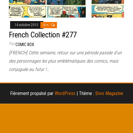
14 octobre 2015
Non
French Collection #277
Par
COMIC BOX
[FRENCH] Cette semaine, retour sur une période passée d’un
des personnages les plus emblématiques des comics, mais
conjuguée au futur !…
Fièrement propulsé par
WordPress
|
Thème :
Envo Magazine