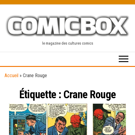
Skip
to
the
content
le magazine des cultures comics
Accueil
»
Crane Rouge
Étiquette :
Crane Rouge