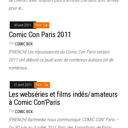
de chemin, avec toujours plus d’artistes (certains sont arrivés
pour le…
30 juin 2011
Non
Comic Con Paris 2011
Par
COMIC BOX
[FRENCH] Les réjouissances du Comic Con Paris version
2011 ont débuté ce jeudi avec de nombreux auteurs (et de
nombreux…
21 avril 2011
Non
Les webséries et films indés/amateurs
à Comic Con’Paris
Par
COMIC BOX
[FRENCH] 8artmedia nous communique: COMIC CON’ Paris –
Du 30 juin au 3 juillet 2011 Parc des Expositions de Paris-