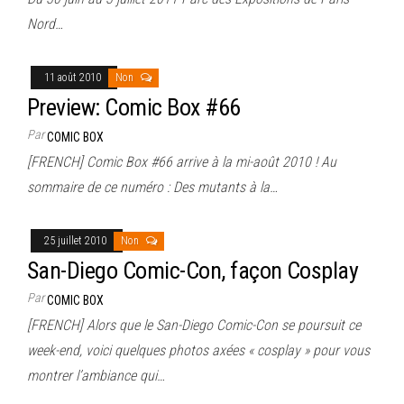
Nord…
11 août 2010
Non
Preview: Comic Box #66
Par
COMIC BOX
[FRENCH] Comic Box #66 arrive à la mi-août 2010 ! Au
sommaire de ce numéro : Des mutants à la…
25 juillet 2010
Non
San-Diego Comic-Con, façon Cosplay
Par
COMIC BOX
[FRENCH] Alors que le San-Diego Comic-Con se poursuit ce
week-end, voici quelques photos axées « cosplay » pour vous
montrer l’ambiance qui…