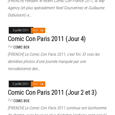
[FRENCH] Pendant le récent Comic Con France 2011, la Wip
Agency (et plus spécialement Noel Gourvennec et Guillaume
Dubuisson) a…
3 juillet 2011
Non
Comic Con Paris 2011 (Jour 4)
Par
COMIC BOX
[FRENCH] Le Comic Con Paris 2011, c’est fini. Et voici les
dernières photos d’une journée marquée par une
recrudescence des…
2 juillet 2011
Non
Comic Con Paris 2011 (Jour 2 et 3)
Par
COMIC BOX
[FRENCH] Le Comic Con Paris 2011 continue son bonhomme