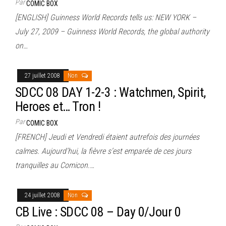
Par
COMIC BOX
[ENGLISH] Guinness World Records tells us: NEW YORK –
July 27, 2009 – Guinness World Records, the global authority
on…
27 juillet 2008
Non
SDCC 08 DAY 1-2-3 : Watchmen, Spirit,
Heroes et… Tron !
Par
COMIC BOX
[FRENCH] Jeudi et Vendredi étaient autrefois des journées
calmes. Aujourd’hui, la fièvre s’est emparée de ces jours
tranquilles au Comicon.…
24 juillet 2008
Non
CB Live : SDCC 08 – Day 0/Jour 0