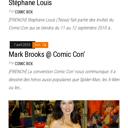
Stéphane Louis
Par
COMIC BOX
[FRENCH] Stephane Louis (Tessa) fait partie des invités du
Comic-Con qui se tiendra du 11 au 12 septembre 2010 à…
7 avril 2010
Non
Mark Brooks @ Comic Con’
Par
COMIC BOX
[FRENCH] La convention Comic Con’ nous communique: Il a
dessiné des héros aussi populaires que Spider-Man, les X-Men
ou les…