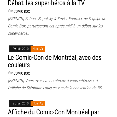
Débat: les super-héros à la TV
Par
COMIC BOX
[FRENCH] Fabrice Sapolsky & Xavier Fournier, de l’équipe de
Comic Box, participeront cet après-midi à un débat sur les
super-héros…
29 juin 2010
Non
Le Comic-Con de Montréal, avec des
couleurs
Par
COMIC BOX
[FRENCH] Vous avez été nombreux à vous intéresser à
l’affiche de Stéphane Louis en vue de la convention de BD…
25 juin 2010
Non
Affiche du Comic-Con Montréal par