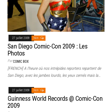
27 juillet 2009
Non
San Diego Comic-Con 2009 : Les
Photos
Par
COMIC BOX
[FRENCH] A l’heure où nos intrépides reporters repartent de
San Diego, avec les jambes lourds, les yeux cernés mais la…
27 juillet 2009
Non
Guinness World Records @ Comic-Con
2009