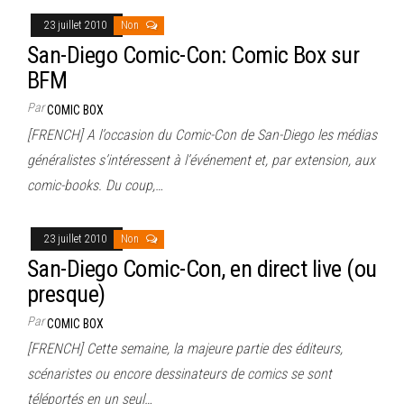
23 juillet 2010
Non
San-Diego Comic-Con: Comic Box sur
BFM
Par
COMIC BOX
[FRENCH] A l’occasion du Comic-Con de San-Diego les médias
généralistes s’intéressent à l’événement et, par extension, aux
comic-books. Du coup,…
23 juillet 2010
Non
San-Diego Comic-Con, en direct live (ou
presque)
Par
COMIC BOX
[FRENCH] Cette semaine, la majeure partie des éditeurs,
scénaristes ou encore dessinateurs de comics se sont
téléportés en un seul…