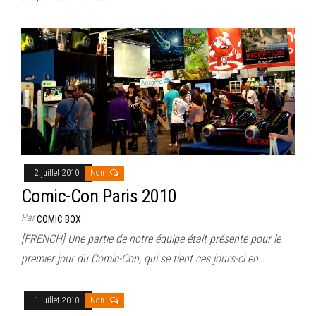
2 juillet 2010
Non
Comic-Con Paris 2010
Par
COMIC BOX
[FRENCH] Une partie de notre équipe était présente pour le
premier jour du Comic-Con, qui se tient ces jours-ci en…
1 juillet 2010
Non