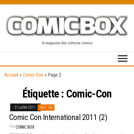
Skip
to
the
content
le magazine des cultures comics
Accueil
»
Comic-Con
»
Page 2
Étiquette :
Comic-Con
21 juillet 2011
Non
Comic Con International 2011 (2)
Par
COMIC BOX