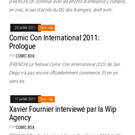
[FRENCH] On continue avec les photos d’ambiance y compris,
en vrac, le sas d’accés du QG des Avengers, droit sorti…
20 juillet 2011
Non
Comic Con International 2011:
Prologue
Par
COMIC BOX
[FRENCH] Le festival Comic Con International (CCI) de San
Diego n’a pas encore officiellemment commencé. Et en un
sens les…
17 juillet 2011
Non
Xavier Fournier interviewé par la Wip
Agency
Par
COMIC BOX