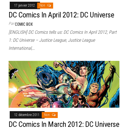
17 janvier 2012
Non
DC Comics In April 2012: DC Universe
Par
COMIC BOX
[ENGLISH] DC Comics tells us: DC Comics In April 2012, Part
1: DC Universe – Justice League, Justice League
International,…
12 décembre 2011
Non
DC Comics In March 2012: DC Universe