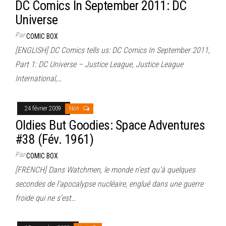
DC Comics In September 2011: DC
Universe
Par
COMIC BOX
[ENGLISH] DC Comics tells us: DC Comics In September 2011,
Part 1: DC Universe – Justice League, Justice League
International,…
24 février 2009
Non
Oldies But Goodies: Space Adventures
#38 (Fév. 1961)
Par
COMIC BOX
[FRENCH] Dans Watchmen, le monde n’est qu’à quelques
secondes de l’apocalypse nucléaire, englué dans une guerre
froide qui ne s’est…