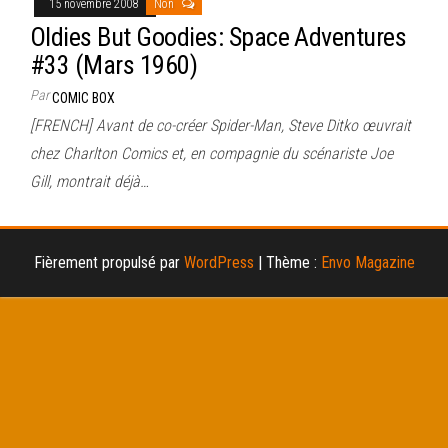
15 novembre 2008
Non
Oldies But Goodies: Space Adventures
#33 (Mars 1960)
Par
COMIC BOX
[FRENCH] Avant de co-créer Spider-Man, Steve Ditko œuvrait
chez Charlton Comics et, en compagnie du scénariste Joe
Gill, montrait déjà…
Fièrement propulsé par
WordPress
|
Thème :
Envo Magazine