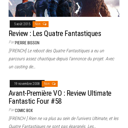
5 août 2015
Non
Review : Les Quatre Fantastiques
Par
PIERRE BISSON
[FRENCH] Le reboot des Quatre Fantastiques a eu un
parcours assez chaotique depuis l’annonce du projet. Avec
un casting de…
19 novembre 2008
Non
Avant-Première VO : Review Ultimate
Fantastic Four #58
Par
COMIC BOX
[FRENCH ] Rien ne va plus au sein de l’univers Ultimate, et les
Quatre Fantastiques ne sont pas épargnés. Les…