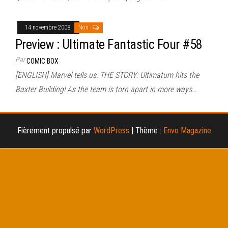
14 novembre 2008
Non
Preview : Ultimate Fantastic Four #58
Par
COMIC BOX
[ENGLISH] Marvel tells us: THE STORY: Ultimatum hits the
Baxter Building! As the team is torn apart in more ways…
Fièrement propulsé par
WordPress
|
Thème :
Envo Magazine