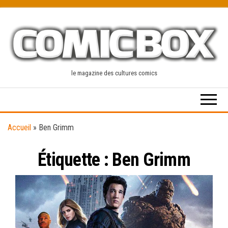
Skip
to
the
content
le magazine des cultures comics
Accueil
»
Ben Grimm
Étiquette :
Ben Grimm