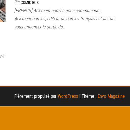
Par
COMIC BOX
[FRENCH] Aelement comics nous communique :
Aelement comics, éditeur de comics français est fier de
vous annoncer la sortie du…
oir
Fièrement propulsé par
WordPress
|
Thème :
Envo Magazine