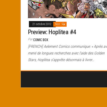
21 octobre 2012
Non
Preview: Hoplitea #4
Par
COMIC BOX
[FRENCH] Aelement Comics communique: « Après av
mené de longues recherches avec l’aide des Golden
Stars, Hoplitea s’apprête désormais à livrer…