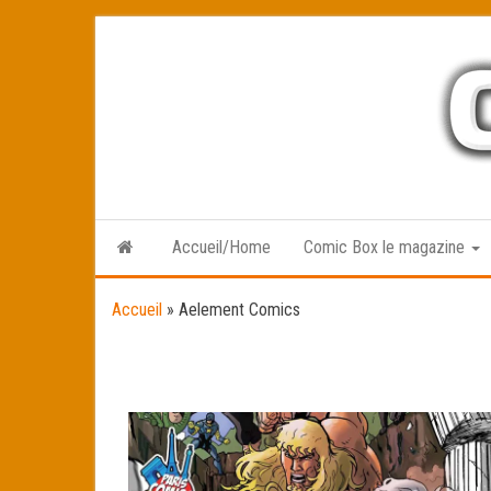
Skip
to
the
content
Accueil/Home
Comic Box le magazine
Accueil
»
Aelement Comics