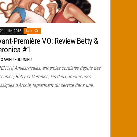
21 juillet 2016
Non
vant-Première VO: Review Betty &
eronica #1
r
XAVIER FOURNIER
RENCH] Amies/rivales, ennemies cordiales depuis des
cennies, Betty et Veronica, les deux amoureuses
assiques d’Archie, reprennent du service dans une…