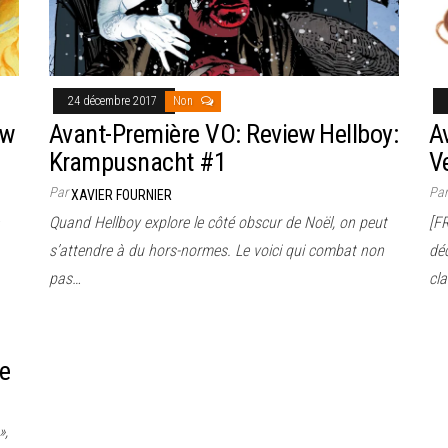
24 décembre 2017
Non
ew
Avant-Première VO: Review Hellboy:
A
Krampusnacht #1
V
Par
Pa
XAVIER FOURNIER
Quand Hellboy explore le côté obscur de Noël, on peut
[F
s’attendre à du hors-normes. Le voici qui combat non
dé
pas…
cl
ie
»,