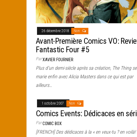
26 décembre 2018
Non
Avant-Première Comics VO: Revi
Fantastic Four #5
Par
XAVIER FOURNIER
Plus d’un demi-siècle après sa création, The Thing se
marie enfin avec Alicia Masters dans ce qui est par
ailleurs…
1 octobre 2007
Non
Comics Events: Dédicaces en sér
Par
COMIC BOX
[FRENCH] Des dédicaces à la « en veux-tu ? en voilà! 