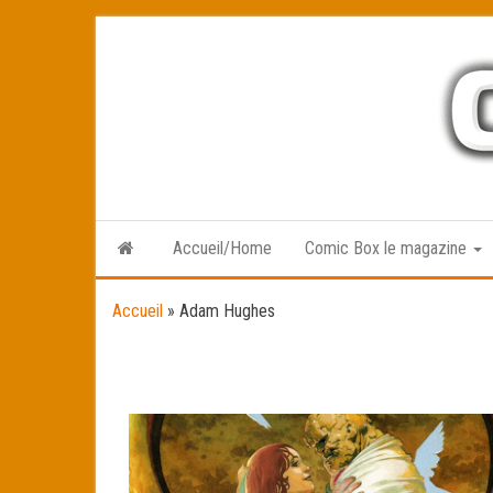
Skip
to
the
content
Accueil/Home
Comic Box le magazine
Accueil
»
Adam Hughes