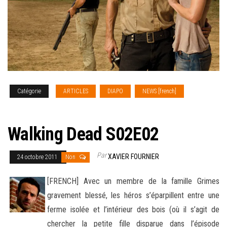
Catégorie
ARTICLES
DIAPO
NEWS [french]
SERIES
TV
Walking Dead S02E02
Par
XAVIER FOURNIER
24 octobre 2011
Non
[FRENCH] Avec un membre de la famille Grimes
gravement blessé, les héros s’éparpillent entre une
ferme isolée et l’intérieur des bois (où il s’agit de
chercher la petite fille disparue dans l’épisode