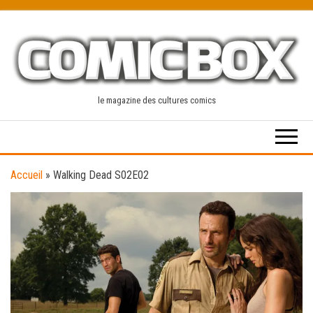
Skip
to
the
content
le magazine des cultures comics
Accueil
»
Walking Dead S02E02