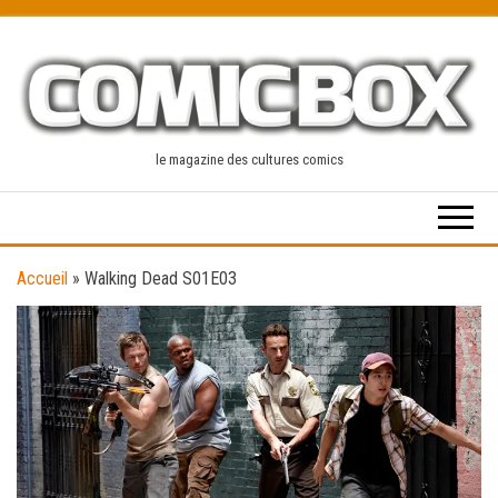
Skip
to
the
content
le magazine des cultures comics
Accueil
»
Walking Dead S01E03