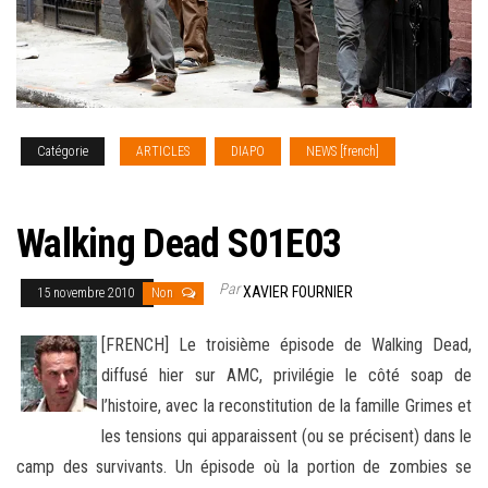
Catégorie
ARTICLES
DIAPO
NEWS [french]
SERIES
TV
Walking Dead S01E03
Par
XAVIER FOURNIER
15 novembre 2010
Non
[FRENCH] Le troisième épisode de Walking Dead,
diffusé hier sur AMC, privilégie le côté soap de
l’histoire, avec la reconstitution de la famille Grimes et
les tensions qui apparaissent (ou se précisent) dans le
camp des survivants. Un épisode où la portion de
zombies se