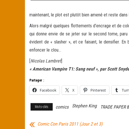
maintenant, le plot est plutôt bien amené et reste dans 
Alors malgré quelques flottements d’encrage et de col
qui donne envie de se jeter sur le second tome, paru p
évident de « slasher », et ce faisant, le densifier. En
enfoncer le clou…
[
Nicolas Lambret
]
« American Vampire T1: Sang neuf », par Scott Snyder
Partager :
Facebook
X
Pinterest
Tum
Stephen King
comics
TRADE PAPER 
Mots-clés
Comic Con Paris 2011 (Jour 2 et 3)