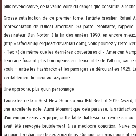
plus revendicative, de la vanité voire du danger que constitue la reche
Grosse satisfaction de ce premier tome, l’artiste brésilien Rafael A
représentation de l’Ouest américain. Sa patte, étonnante, rappelle
dessinateur Dan Norton à la fin des années 1990, en encore mieux. 
(http://rafaelalbuquerqueart.deviantart.com), vous pourrez y retrouver 
« Tex ») de même que les dernières couvertures d’ « American Vampire
l’encrage fussent plus homogènes sur l’ensemble de l’album, car le
voulu – entre les flashbacks et les passages se déroulant en 1925. Le
véritablement honneur au crayonné.
Une approche, plus qu’un personnage
Lauréates de la « Best New Series » aux IGN Best of 2010 Award, l
une excellente note. Aussi étonnant que cela paraisse, la satisfacti
d’un vampire sans vergogne, cette fable diablesse se révèle surto
avait été renvoyée brutalement à sa médiocre condition. Naïve ce
conquiert à chacune de ses apparitions. Quoique certains pourront, en