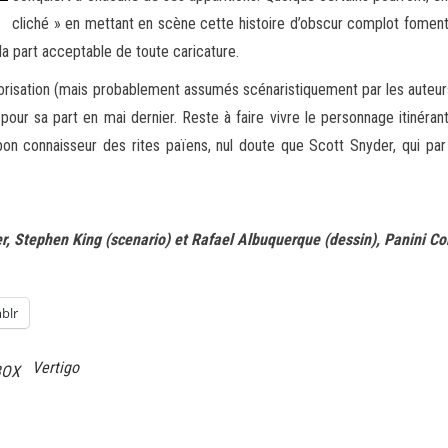
cliché » en mettant en scène cette histoire d’obscur complot foment
la part acceptable de toute caricature.
orisation (mais probablement assumés scénaristiquement par les auteu
our sa part en mai dernier. Reste à faire vivre le personnage itinéran
 bon connaisseur des rites païens, nul doute que Scott Snyder, qui par 
, Stephen King (scenario) et Rafael Albuquerque (dessin), Panini Com
blr
Vertigo
BOX