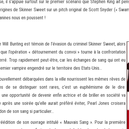
e, il s’appuie surtout sur le premier scénario que Stephen King ait pe
s origines de Skinner Sweet sur un pitch original de Scott Snyder (« Sw
canines nous en poussent !
e Will Bunting est témoin de l’évasion du criminel Skinner Sweet, alors
 que l’opération « détournement du convoi » tourne à la confrontation
erré. Trop rapidement peut-être, car les échanges de sang qui ont eu
remier vampire engendré sur le territoire des Etats-Unis…
nouvellement débarquées dans la ville nourrissent les mêmes rêves de
ons de se distinguer sont rares, c’est un euphémisme de le dire.
 une opportunité de devenir enfin actrice et de briller en société va
près une soirée qu’elle aurait préféré éviter, Pearl Jones croisera
don de son sang si particulier…
éédition de son ouvrage intitulé « Mauvais Sang ». Pour la première