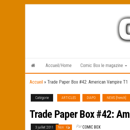
Skip
to
the
content
Accueil/Home
Comic Box le magazine
Accueil
»
Trade Paper Box #42: American Vampire T1
Catégorie
ARTICLES
DIAPO
NEWS [french]
Trade Paper Box #42: Am
Par
COMIC BOX
3 juillet 2011
Non