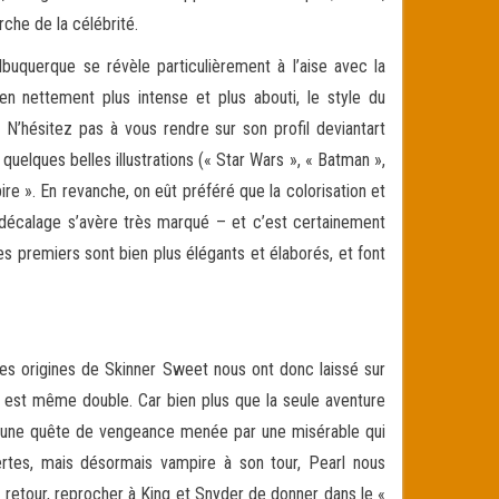
rche de la célébrité.
lbuquerque se révèle particulièrement à l’aise avec la
 en nettement plus intense et plus abouti, le style du
N’hésitez pas à vous rendre sur son profil deviantart
quelques belles illustrations (« Star Wars », « Batman »,
 ». En revanche, on eût préféré que la colorisation et
 décalage s’avère très marqué – et c’est certainement
s premiers sont bien plus élégants et élaborés, et font
es origines de Skinner Sweet nous ont donc laissé sur
on est même double. Car bien plus que la seule aventure
ut une quête de vengeance menée par une misérable qui
rtes, mais désormais vampire à son tour, Pearl nous
 retour, reprocher à King et Snyder de donner dans le «