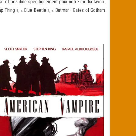
nsé et peaufiné spécifiquement pour notre média favori.
amp Thing », « Blue Beetle », « Batman : Gates of Gotham