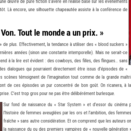
e une œuvre de pure fiction s’avère en réalisé basé sur les événements
s tôt. Là encore, une silhouette chapeautée assiste à la conférence de
on. Tout le monde a un prix. »
s » de plus. Effectivement, la tendance à utiliser des « blood suckers »
ernières années (sinon une constante intemporelle). Mais ne serait-ce
end à la lire est évident : des cowboys, des filles, des flingues… sans
 des dialogues qui pourraient directement être issus d’épisodes de «
entes scènes témoignent de l’imagination tout comme de la grande maît
 font de ces épisodes un pur concentré de bon goût. On ricanera, à la
prise. C’est trop gros pour ne pas être délibérément burlesque.
Sur fond de naissance du « Star System » et d’essor du cinéma p
l’histoire de femmes aveuglées par les ors et l’ambition, des femm
fraîche » sans autre considération. Et on comprend que les auteurs on
la naissance du ou des premiers vampires de « nouvelle génération 