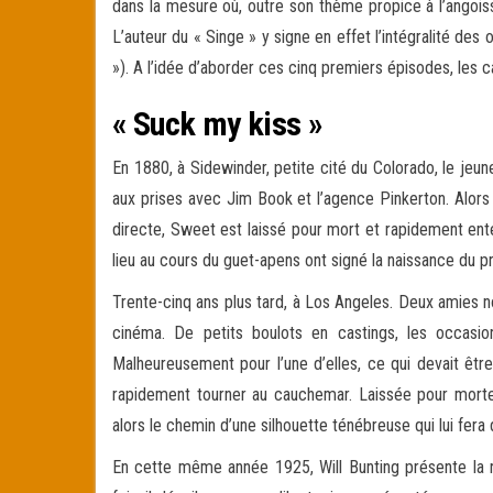
dans la mesure où, outre son thème propice à l’angoiss
L’auteur du « Singe » y signe en effet l’intégralité de
»). A l’idée d’aborder ces cinq premiers épisodes, les 
« Suck my kiss »
En 1880, à Sidewinder, petite cité du Colorado, le jeun
aux prises avec Jim Book et l’agence Pinkerton. Alors
directe, Sweet est laissé pour mort et rapidement ent
lieu au cours du guet-apens ont signé la naissance du p
Trente-cinq ans plus tard, à Los Angeles. Deux amies 
cinéma. De petits boulots en castings, les occasi
Malheureusement pour l’une d’elles, ce qui devait être
rapidement tourner au cauchemar. Laissée pour morte a
alors le chemin d’une silhouette ténébreuse qui lui fera 
En cette même année 1925, Will Bunting présente la r