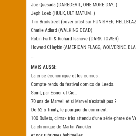
Joe Quesada (DAREDEVIL, ONE MORE DAY…)
Jeph Loeb (HULK, ULTIMATUM…)
Tim Bradstreet (cover artist sur PUNISHER, HELLBLA
Charlie Adlard (WALKING DEAD)
Robin Furth & Richard Isanove (DARK TOWER)
Howard CHaykin (AMERICAN FLAGG, WOLVERINE, BLA
…
MAIS AUSSI:
La crise économique et les comics…
Compte-rendu du festival comics de Leeds.
Spirit, par Eisner et Cie…
70 ans de Marvel: et si Marvel n’existait pas ?
De 52 à Trinity, le pourquoi du comment..
100 Bullets, climax très attendu d’une série-phare de V
La chronique de Martin Winckler
et nos rubriques habituelles…