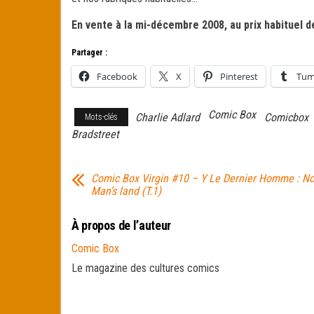
En vente à la mi-décembre 2008, au prix habituel d
Partager :
Facebook
X
Pinterest
Tum
Comic Box
Charlie Adlard
Comicbox
Mots-clés
Bradstreet
Comic Box Virgin #10 – Y Le Dernier Homme : N
Man’s land (T.1)
À propos de l’auteur
Comic Box
Le magazine des cultures comics