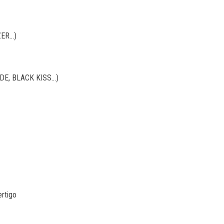
ZER…)
DE, BLACK KISS…)
ertigo