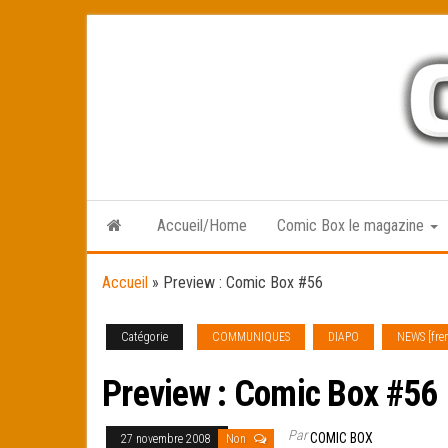
Skip
to
the
content
Accueil/Home
Comic Box le magazine
Accueil
»
Preview : Comic Box #56
Catégorie
COMMUNIQUES
DIAPO
NEWS [fre
Preview : Comic Box #56
Par
COMIC BOX
27 novembre 2008
Non