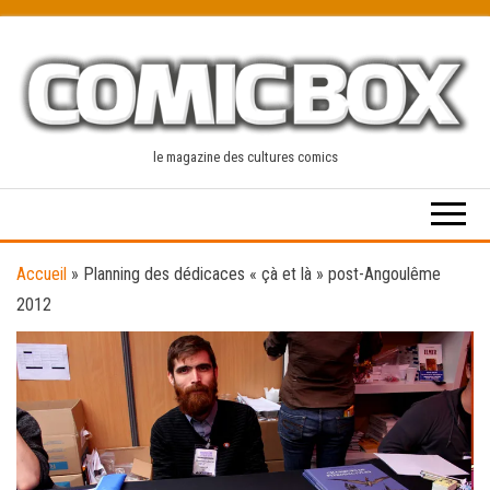
Skip
to
the
content
le magazine des cultures comics
Accueil
»
Planning des dédicaces « çà et là » post-Angoulême
2012