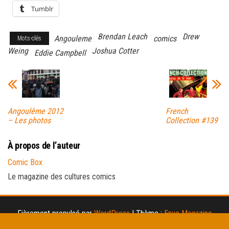
Tumblr
Brendan Leach
Drew
Angouleme
comics
Mots-clés
Weing
Joshua Cotter
Eddie Campbell
Angoulême 2012
French
– Les photos
Collection #139
À propos de l’auteur
Comic Box
Le magazine des cultures comics
Fièrement propulsé par
WordPress
|
Thème :
Envo Magazine