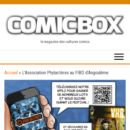
Skip
to
the
content
le magazine des cultures comics
Accueil
»
L’Association Phylactères au FIBD d’Angoulême