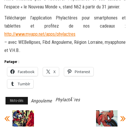
l’espace « le Nouveau Monde », stand N62 à partir du 31 janvier.
Télécharger l’application Phylactères pour smartphones et
tablettes et profitez de nos cadeaux :
http://www.myapp.net/apps/phylactres
– avec WEBellipses, Fibd Angouleme, Région Lorraine, myapphone
et V.H.B..
Partager :
Facebook
X
Pinterest
Tumblr
PhylactÃ¨res
Angouleme
Mots-clés