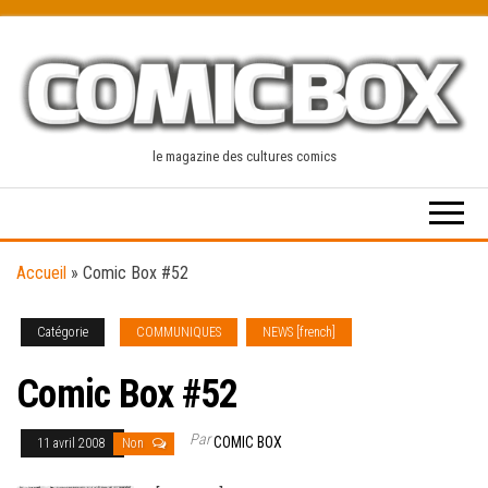
Skip
to
the
content
le magazine des cultures comics
Accueil
»
Comic Box #52
Catégorie
COMMUNIQUES
NEWS [french]
Comic Box #52
Par
COMIC BOX
11 avril 2008
Non