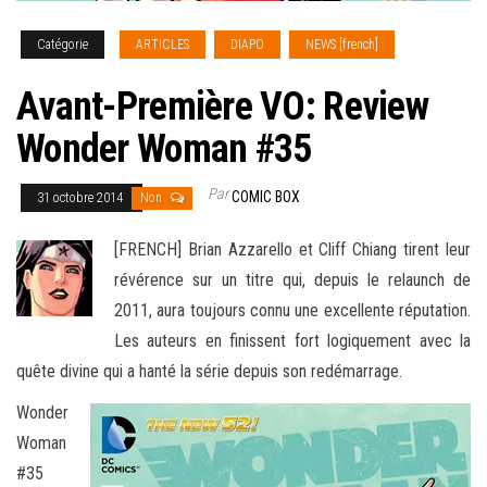
Catégorie
ARTICLES
DIAPO
NEWS [french]
Avant-Première VO: Review
Wonder Woman #35
Par
COMIC BOX
31 octobre 2014
Non
[FRENCH] Brian Azzarello et Cliff Chiang tirent leur
révérence sur un titre qui, depuis le relaunch de
2011, aura toujours connu une excellente réputation.
Les auteurs en finissent fort logiquement avec la
quête divine qui a hanté la série depuis son redémarrage
.
Wonder
Woman
#35