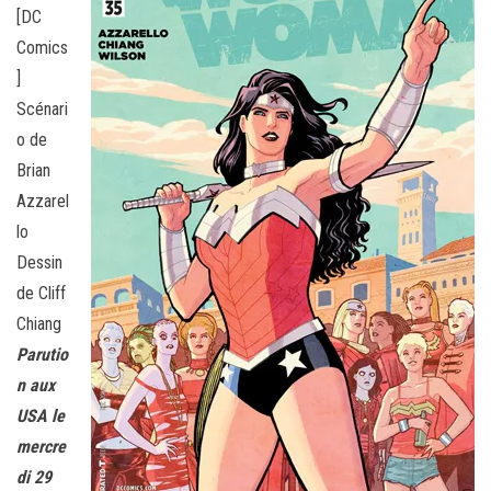
[DC
Comics
]
Scénari
o de
Brian
Azzarel
lo
Dessin
de Cliff
Chiang
Parutio
n aux
USA le
mercre
di 29