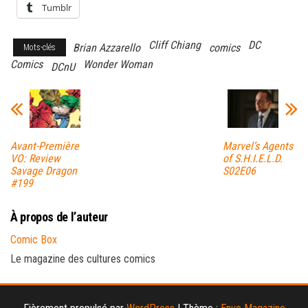
Tumblr
Cliff Chiang
DC
Brian Azzarello
comics
Mots-clés
Comics
Wonder Woman
DCnU
Avant-Première
Marvel’s Agents
VO: Review
of S.H.I.E.L.D.
Savage Dragon
S02E06
#199
À propos de l’auteur
Comic Box
Le magazine des cultures comics