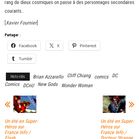
rang de dieux cosmiques on passe à des personnages secondaires
courants…
[
Xavier Fournier
]
Partager :
Facebook
X
Pinterest
Tumblr
Cliff Chiang
DC
Brian Azzarello
comics
Mots-clés
Comics
New Gods
DCnU
Wonder Woman
Un été en Super-
Un été en Super-
Héros sur
Héros sur
France Info /
France Info /
Flash
Docteur Strange