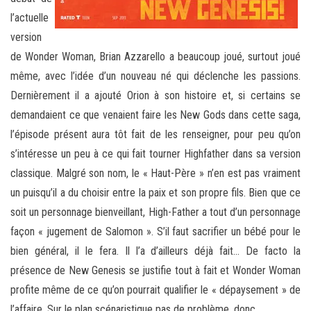
l’actuelle
version
de Wonder Woman, Brian Azzarello a beaucoup joué, surtout joué
même, avec l’idée d’un nouveau né qui déclenche les passions.
Dernièrement il a ajouté Orion à son histoire et, si certains se
demandaient ce que venaient faire les New Gods dans cette saga,
l’épisode présent aura tôt fait de les renseigner, pour peu qu’on
s’intéresse un peu à ce qui fait tourner Highfather dans sa version
classique. Malgré son nom, le « Haut-Père » n’en est pas vraiment
un puisqu’il a du choisir entre la paix et son propre fils. Bien que ce
soit un personnage bienveillant, High-Father a tout d’un personnage
façon « jugement de Salomon ». S’il faut sacrifier un bébé pour le
bien général, il le fera. Il l’a d’ailleurs déjà fait… De facto la
présence de New Genesis se justifie tout à fait et Wonder Woman
profite même de ce qu’on pourrait qualifier le « dépaysement » de
l’affaire. Sur le plan scénaristique pas de problème, donc…