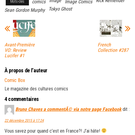
Image
Rick Remender
comics
Image Comics
Mots-clés
Tokyo Ghost
Sean Gordon Murphy
Avant-Première
French
VO: Review
Collection #287
Lucifer #1
À propos de l’auteur
Comic Box
Le magazine des cultures comics
4 commentaires
Bruno Chaves a commentÃ© via notre page Facebook
dit :
22 décembre 2015 à 17:24
Vous savez pour quand c’est en France?! J’ai hâte!