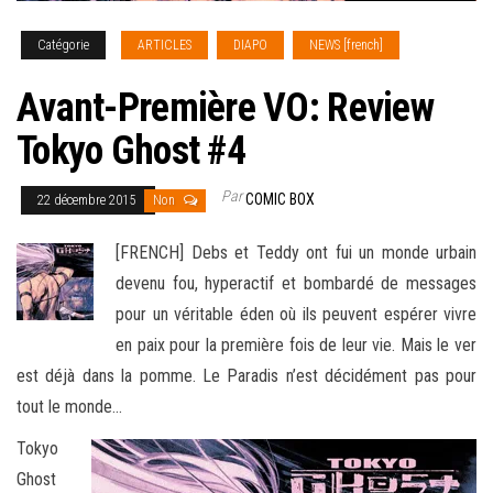
Catégorie
ARTICLES
DIAPO
NEWS [french]
Avant-Première VO: Review
Tokyo Ghost #4
Par
COMIC BOX
22 décembre 2015
Non
[FRENCH] Debs et Teddy ont fui un monde urbain
devenu fou, hyperactif et bombardé de messages
pour un véritable éden où ils peuvent espérer vivre
en paix pour la première fois de leur vie. Mais le ver
est déjà dans la pomme. Le Paradis
n’est décidément pas pour
tout le monde…
Tokyo
Ghost